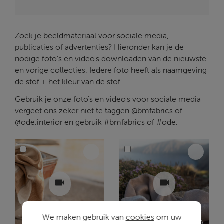
Zoek je beeldmateriaal voor sociale media,
publicaties of advertenties? Hieronder kan je de
nodige foto’s en video's downloaden van de nieuwste
en vorige collecties. Iedere foto heeft als naamgeving
de stof + het kleur van de stof.
Gebruik je onze foto's en video's voor sociale media
vergeet ons zeker niet te taggen @bmfabrics of
@ode.interior en gebruik #bmfabrics of #ode.
We maken gebruik van
cookies
om uw