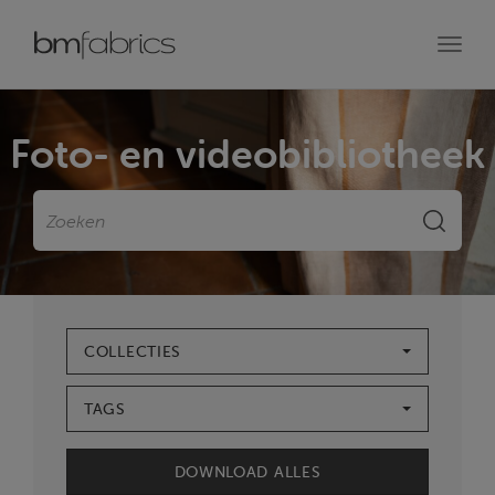
Toggl
navig
Foto- en videobibliotheek
Zoeken
ZOEKE
COLLECTIES
TAGS
DOWNLOAD ALLES