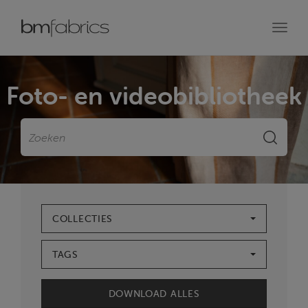
Toggl
navig
Foto- en videobibliotheek
Zoeken
ZOEKE
COLLECTIES
TAGS
DOWNLOAD ALLES