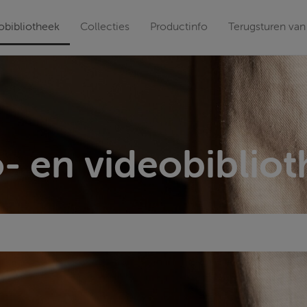
obibliotheek
Collecties
Productinfo
Terugsturen va
- en videobiblio