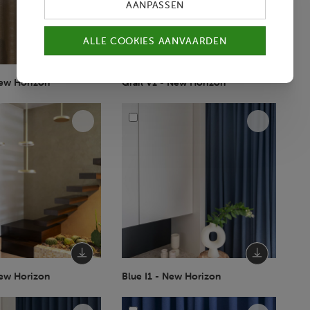
AANPASSEN
ALLE COOKIES AANVAARDEN
New Horizon
Grail V1 - New Horizon
New Horizon
Blue I1 - New Horizon