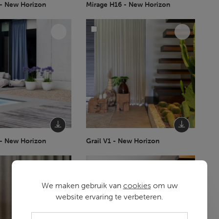
 - New Horizon
Mirage H16 - New Horizon
 - New Horizon
Grail V1 - New Horizon
We maken gebruik van
cookies
om uw
website ervaring te verbeteren.