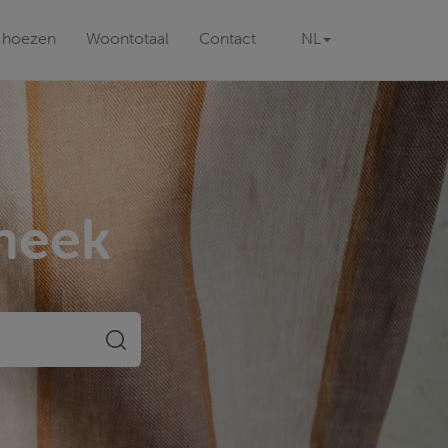
n hoezen
Woontotaal
Contact
NL
theek
ZOEKEN