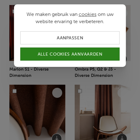
We maken gebruik van
cookies
om uw
website ervaring te verbeteren.
AANPASSEN
ALLE COOKIES AANVAARDEN
Marlon S1 - Diverse
Ombra P5, Q2 & J3 -
Dimension
Diverse Dimension