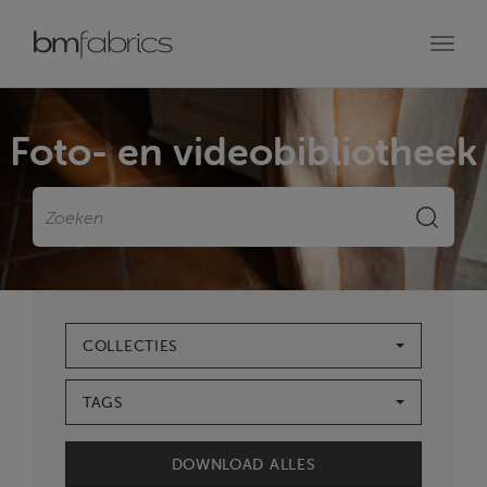
Toggl
navig
Foto- en videobibliotheek
Zoeken
ZOEKE
COLLECTIES
TAGS
DOWNLOAD ALLES