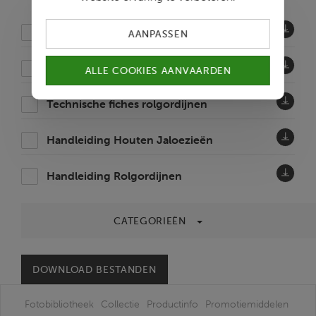
Meten & Plaatsen Rolgordijnen
AANPASSEN
Aandachtspunten rolgordijnen
ALLE COOKIES AANVAARDEN
Technische fiches rolgordijnen
Handleiding Houten Jaloezieën
Handleiding Rolgordijnen
CATEGORIEËN
DOWNLOAD BESTANDEN
Fotobibliotheek
Collectie
Productinfo
Promotiemiddelen